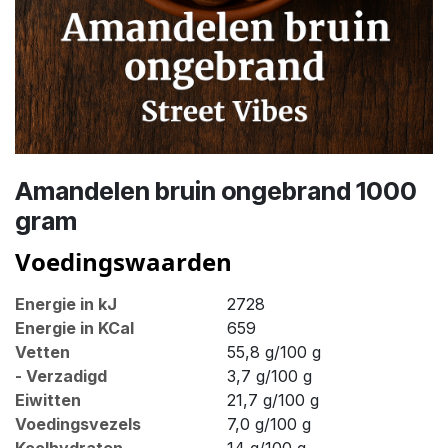
Amandelen bruin ongebrand 1000
gram
Voedingswaarden
Energie in kJ
2728
Energie in KCal
659
Vetten
55,8 g/100 g
- Verzadigd
3,7 g/100 g
Eiwitten
21,7 g/100 g
Voedingsvezels
7,0 g/100 g
Koolhydraten
14 g/100 g