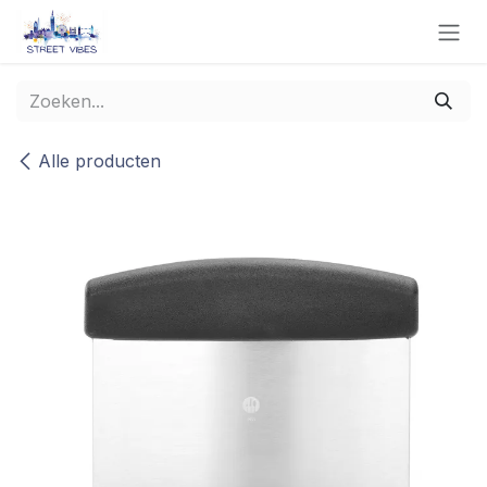
Overslaan naar inhoud
Alle producten