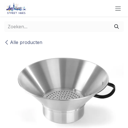
Overslaan naar inhoud
Alle producten