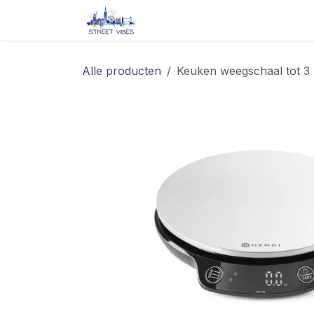
Overslaan naar inhoud
Startpagina
Shop
Blog/ 
Alle producten
Keuken weegschaal tot 3