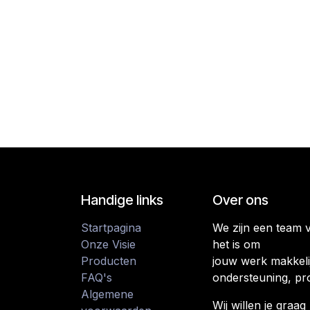
Handige links
Over ons
Startpagina
We zijn een team 
Onze Visie
het is om
Producten
jouw werk makkeli
FAQ's
ondersteuning, pr
Algemene
Wij willen je gra