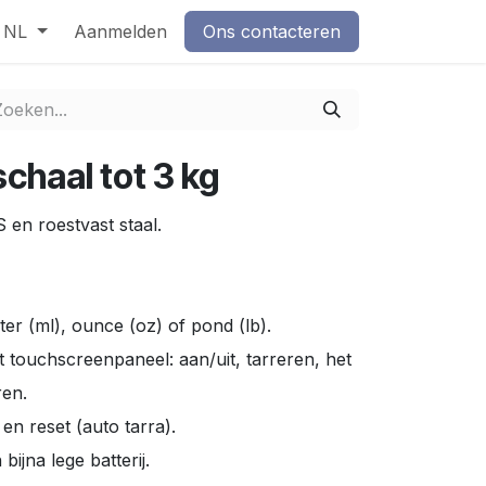
NL
Aanmelden
Ons contacteren
haal tot 3 kg
en roestvast staal.
iter (ml), ounce (oz) of pond (lb).
 touchscreenpaneel: aan/uit, tarreren, het
en.
en reset (auto tarra).
bijna lege batterij.