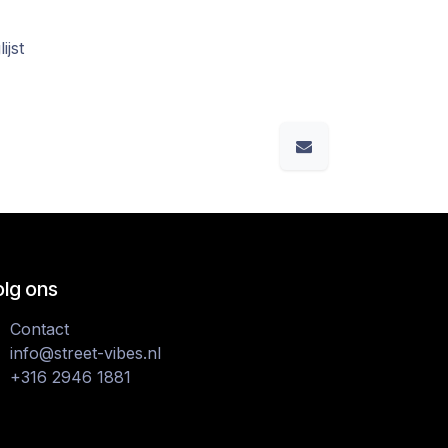
ijst
olg ons
Contact
info@street-vibes.nl
+316 2946 1881