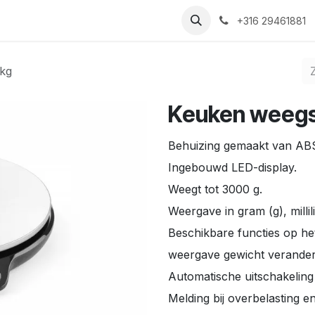
Nieuws
Recepten
Over ons
Contact
+316 29461881
 kg
Keuken weegsc
Behuizing gemaakt van ABS 
Ingebouwd LED-display.
Weegt tot 3000 g.
Weergave in gram (g), millil
Beschikbare functies op het
weergave gewicht verander
Automatische uitschakeling 
Melding bij overbelasting en 