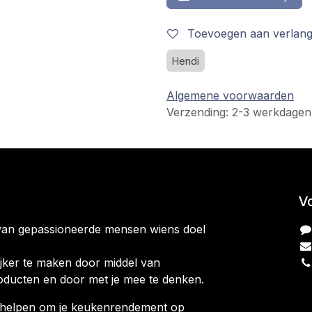
Toevoegen aan verlangl
Hendi
Algemene voorwaarden
Verzending: 2-3 werkdagen
V
van gepassioneerde mensen wiens doel
jker te maken door middel van
oducten en door met je mee te denken.
ag helpen om je keukenrendement op