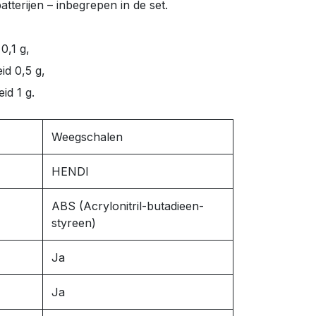
terijen – inbegrepen in de set.
0,1 g,
d 0,5 g,
id 1 g.
Weegschalen
HENDI
ABS (Acrylonitril-butadieen-
styreen)
Ja
Ja