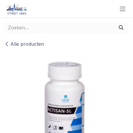
Overslaan naar inhoud
Alle producten