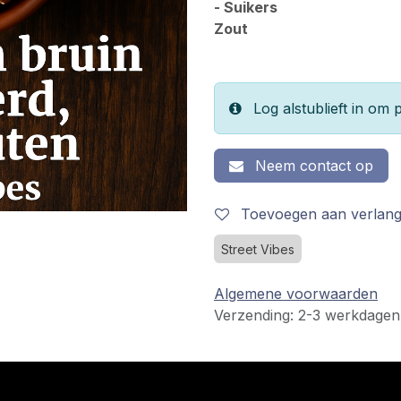
- Suikers
Zout
Log alstublieft in om p
Neem contact op
Toevoegen aan verlangl
Street Vibes
Algemene voorwaarden
Verzending: 2-3 werkdagen