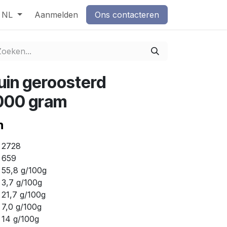
NL
Aanmelden
Ons contacteren
in geroosterd
000 gram
n
2728
659
55,8 g/100g
3,7 g/100g
21,7 g/100g
7,0 g/100g
14 g/100g