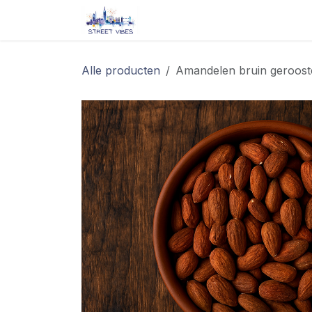
Overslaan naar inhoud
Startpagina
Shop
Blog/ 
Alle producten
Amandelen bruin geroos