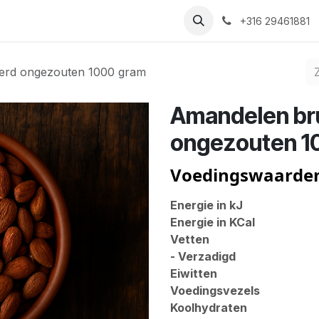
Nieuws
Recepten
Over ons
Contact
+316 29461881
terd ongezouten 1000 gram
Amandelen bru
ongezouten 1
Voedingswaarde
Energie in kJ
Energie in KCal
Vetten
- Verzadigd
Eiwitten
Voedingsvezels
Koolhydraten