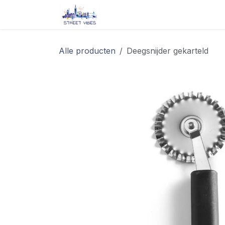
Overslaan naar inhoud
Startpagina
Shop
Blog/ 
Alle producten
Deegsnijder gekarteld