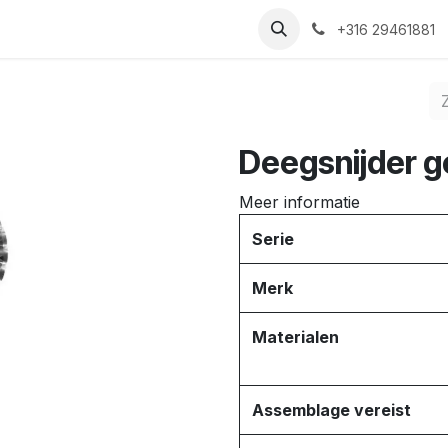
Nieuws
Recepten
Over ons
Contact
+316 29461881
Deegsnijder g
Meer informatie
Serie
Merk
Materialen
Assemblage vereist