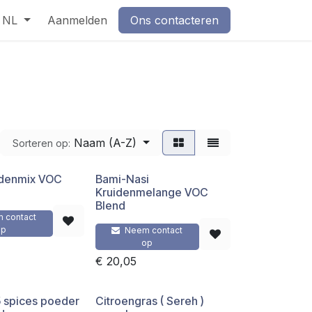
NL
Aanmelden
Ons contacteren
Naam (A-Z)
Sorteren op:
idenmix VOC
Bami-Nasi
Kruidenmelange VOC
Blend
 contact
op
Neem contact
op
€
20,05
5 spices poeder
Citroengras ( Sereh )