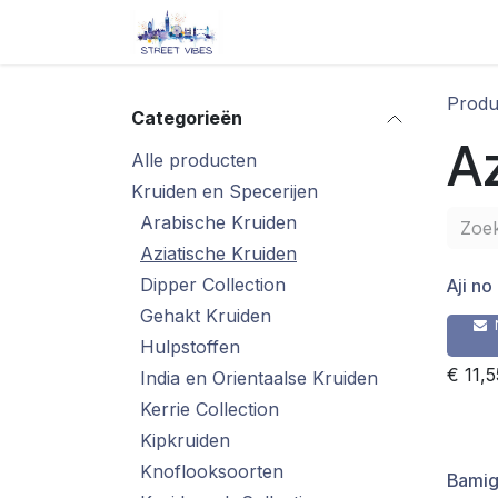
Overslaan naar inhoud
Startpagina
Shop
Blog/ 
Produ
Categorieën
Az
Alle producten
Kruiden en Specerijen
Arabische Kruiden
Aziatische Kruiden
Dipper Collection
Aji no
Gehakt Kruiden
Hulpstoffen
€
11,5
India en Orientaalse Kruiden
Kerrie Collection
Kipkruiden
Knoflooksoorten
Bamig