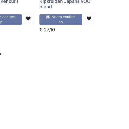
 Kencur )
Kipkruiden Japans VOC
blend
 contact
Neem contact
op
op
€
27,10