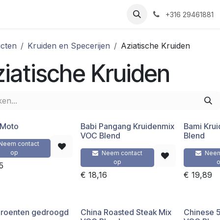
Nieuws
Recepten
Over ons
Contact
+316 29461881
cten
Kruiden en Specerijen
Aziatische Kruiden
iatische Kruiden
 Moto
Babi Pangang Kruidenmix
Bami Kru
VOC Blend
Blend
Neem contact
op
Neem contact
Neem
op
5
€
18,16
€
19,89
roenten gedroogd
China Roasted Steak Mix
Chinese 