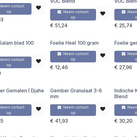
VOC Blend
VOC Blen
Neem contact
op
Neem contact
Neem
op
93
€
51,24
€
25,74
Salam blad 100
Foelie Heel 100 gram
Foelie g
Neem contact
Neem
op
Neem contact
op
€
12,46
€
27,96
0
r Gemalen ( Djahe
Gember Granulaat 3-6
Indische
mm
Blend
Neem contact
Neem contact
Neem
op
op
25
€
41,93
€
30,20