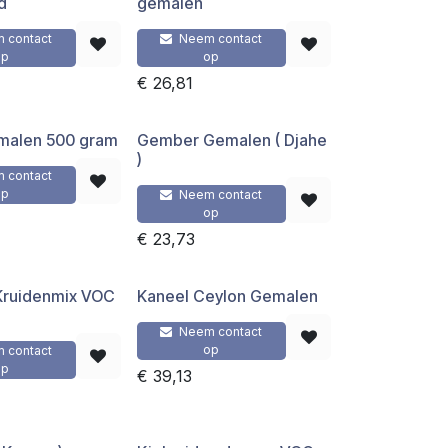
d
gemalen
 contact
Neem contact
op
op
€
26,81
emalen 500 gram
Gember Gemalen ( Djahe
)
 contact
op
Neem contact
op
€
23,73
 Kruidenmix VOC
Kaneel Ceylon Gemalen
Neem contact
op
 contact
op
€
39,13