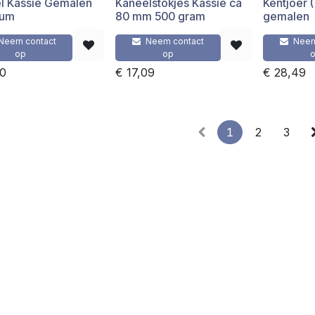
l Kassie Gemalen
Kaneelstokjes Kassie ca
Kentjoer (
ium
80 mm 500 gram
gemalen
Neem contact
Neem contact
Neem
op
op
50
€
17,09
€
28,49
1
2
3