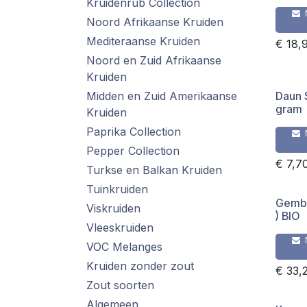
Kruidenrub Collection
Noord Afrikaanse Kruiden
Mediteraanse Kruiden
€
18,
Noord en Zuid Afrikaanse
Kruiden
Midden en Zuid Amerikaanse
Daun 
gram
Kruiden
Paprika Collection
Pepper Collection
€
7,7
Turkse en Balkan Kruiden
Tuinkruiden
Gembe
Viskruiden
) BIO
Vleeskruiden
VOC Melanges
Kruiden zonder zout
€
33,
Zout soorten
Algemeen