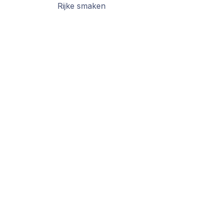
Rijke smaken
Handige links
Over ons
Startpagina
We zijn een team 
Onze Visie
het is om
Producten
jouw werk makkeli