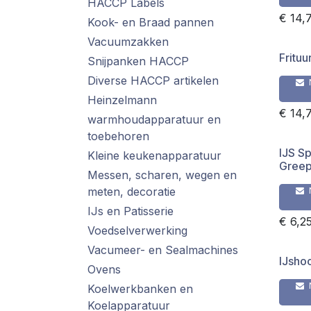
HACCP Labels
€
14,
Kook- en Braad pannen
Vacuumzakken
Fritu
Snijpanken HACCP
Diverse HACCP artikelen
Heinzelmann
€
14,
warmhoudapparatuur en
toebehoren
IJS Sp
Kleine keukenapparatuur
Gree
Messen, scharen, wegen en
meten, decoratie
IJs en Patisserie
€
6,2
Voedselverwerking
Vacumeer- en Sealmachines
IJsho
Ovens
Koelwerkbanken en
Koelapparatuur