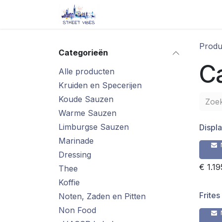
Overslaan naar inhoud
Startpagina
Shop
Blog/ 
Produ
Categorieën
Ca
Alle producten
Kruiden en Specerijen
Koude Sauzen
Warme Sauzen
Limburgse Sauzen
Displa
Marinade
Dressing
€
1.1
Thee
Koffie
Frites
Noten, Zaden en Pitten
Non Food