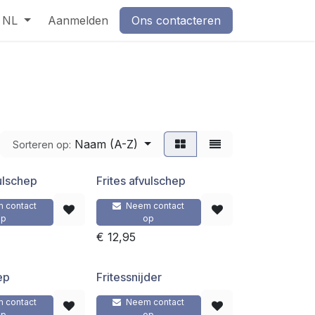
NL
Aanmelden
Ons contacteren
Naam (A-Z)
Sorteren op:
vulschep
Frites afvulschep
 contact
Neem contact
op
op
€
12,95
ep
Fritessnijder
 contact
Neem contact
op
op