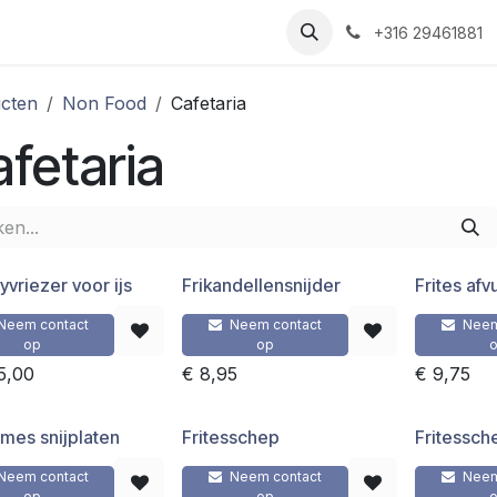
Nieuws
Recepten
Over ons
Contact
+316 29461881
cten
Non Food
Cafetaria
fetaria
yvriezer voor ijs
Frikandellensnijder
Frites af
Neem contact
Neem contact
Neem
op
op
95,00
€
8,95
€
9,75
 mes snijplaten
Fritesschep
Fritessch
Neem contact
Neem contact
Neem
op
op