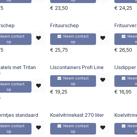
75
€
23,50
€
24,25
urschep
Frituurschep
Frituurve
Neem contact
Neem contact
Neem
op
op
75
€
25,75
€
26,50
atels met Tritan
IJscontainers Profi Line
IJsdipper
p
Neem contact
Neem
op
Neem contact
op
€
19,25
€
16,95
5
orntjes standaard
Koelvitrinekast 270 liter
Koelvitrin
Neem contact
Neem contact
Neem
op
op