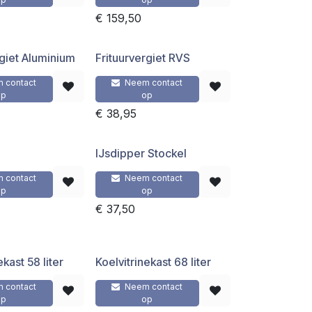
€
159,50
rgiet Aluminium
Frituurvergiet RVS
 contact
Neem contact
op
op
€
38,95
IJsdipper Stockel
 contact
Neem contact
op
op
€
37,50
ekast 58 liter
Koelvitrinekast 68 liter
 contact
Neem contact
op
op