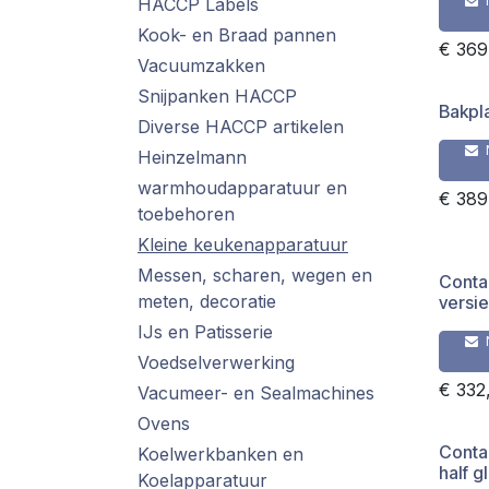
HACCP Labels
Kook- en Braad pannen
€
369
Vacuumzakken
Snijpanken HACCP
Bakpla
Diverse HACCP artikelen
Heinzelmann
warmhoudapparatuur en
€
389
toebehoren
Kleine keukenapparatuur
Messen, scharen, wegen en
Conta
meten, decoratie
versie
IJs en Patisserie
Voedselverwerking
€
332
Vacumeer- en Sealmachines
Ovens
Contac
Koelwerkbanken en
half g
Koelapparatuur