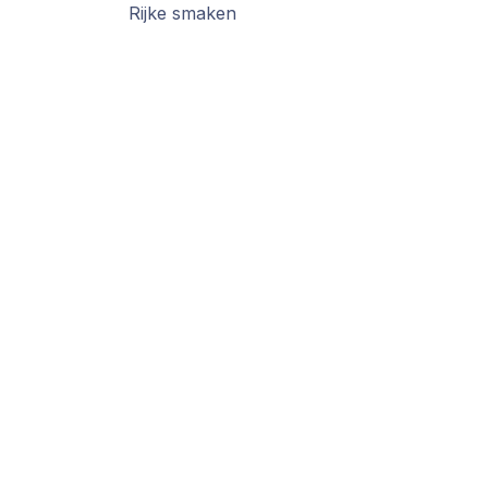
Rijke smaken
Handige links
Over ons
Startpagina
We zijn een team 
Onze Visie
het is om
Producten
jouw werk makkeli