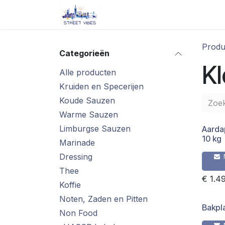
Overslaan naar inhoud
Startpagina
Shop
Blog/ 
Produ
Categorieën
Kl
Alle producten
Kruiden en Specerijen
Koude Sauzen
Warme Sauzen
Limburgse Sauzen
Aarda
10 kg
Marinade
Dressing
Thee
€
1.4
Koffie
Noten, Zaden en Pitten
Bakpl
Non Food