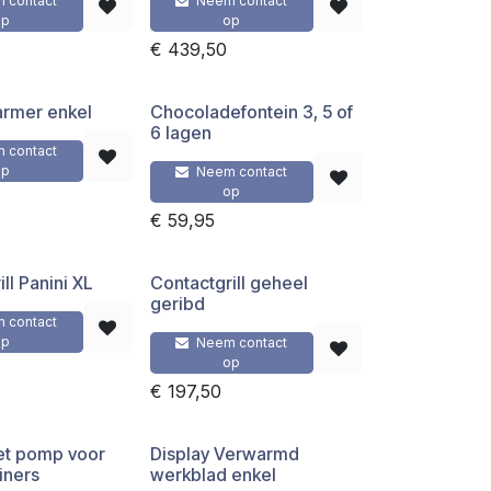
 contact
Neem contact
op
op
€
439,50
rmer enkel
Chocoladefontein 3, 5 of
6 lagen
 contact
op
Neem contact
op
€
59,95
ll Panini XL
Contactgrill geheel
geribd
 contact
op
Neem contact
op
€
197,50
et pomp voor
Display Verwarmd
iners
werkblad enkel