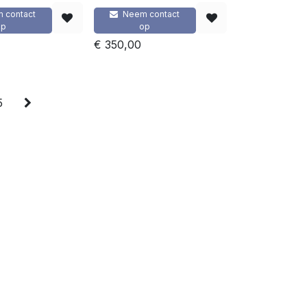
 contact
Neem contact
op
op
€
350,00
5