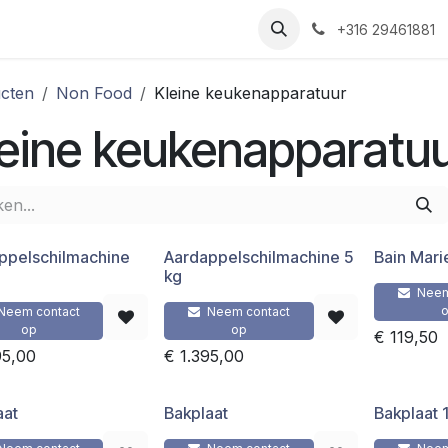
Nieuws
Recepten
Over ons
Contact
+316 29461881
cten
Non Food
Kleine keukenapparatuur
eine keukenapparatu
ppelschilmachine
Aardappelschilmachine 5
Bain Mari
kg
Neem
Neem contact
Neem contact
op
op
€
119,50
95,00
€
1.395,00
aat
Bakplaat
Bakplaat 