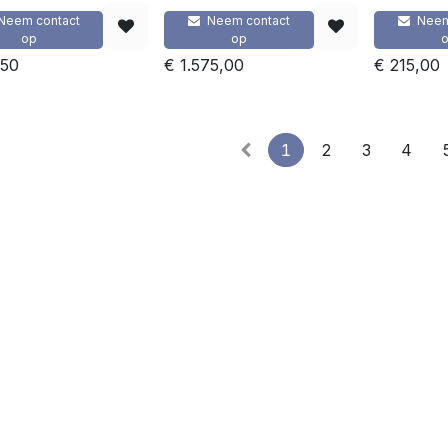
Neem contact
Neem contact
Neem
op
op
,50
€
1.575,00
€
215,00
1
2
3
4