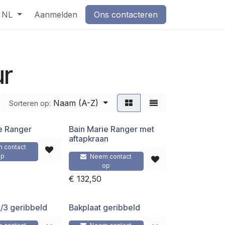
NL
Aanmelden
Ons contacteren
ur
Naam (A-Z)
Sorteren op:
e Ranger
Bain Marie Ranger met
aftapkraan
 contact
op
Neem contact
op
€
132,50
1/3 geribbeld
Bakplaat geribbeld