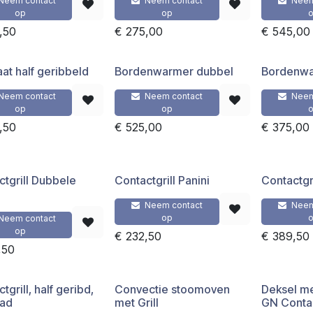
Neem contact
Neem contact
Neem
op
op
,50
€
275,00
€
545,00
at half geribbeld
Bordenwarmer dubbel
Bordenwa
Neem contact
Neem contact
Neem
op
op
,50
€
525,00
€
375,00
ctgrill Dubbele
Contactgrill Panini
Contactgri
Neem contact
Neem
op
Neem contact
op
€
232,50
€
389,50
,50
tgrill, half geribd,
Convectie stoomoven
Deksel m
lad
met Grill
GN Conta