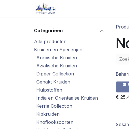
Overslaan naar inhoud
Startpagina
Shop
Blog/ 
Produ
Categorieën
No
Alle producten
Kruiden en Specerijen
Arabische Kruiden
Aziatische Kruiden
Dipper Collection
Bahar
Gehakt Kruiden
Hulpstoffen
€
25,
India en Orientaalse Kruiden
Kerrie Collection
Kipkruiden
Knoflooksoorten
Sesam