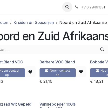
Nieuws
Recepten
Over ons
Contact
+316 29461881
cten
Kruiden en Specerijen
Noord en Zuid Afrikaanse
ord en Zuid Afrikaan
at Blend VOC
Berbere VOC Blend
Bobotie 
Neem contact
Neem contact
Neem
op
op
43
€
21,16
€
18,21
zaad Wit Gepeld
Vanillepoeder 100%