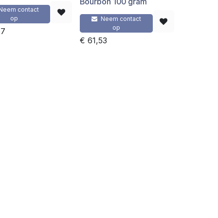
Bourbon 100 gram
Neem contact
op
Neem contact
op
67
€
61,53