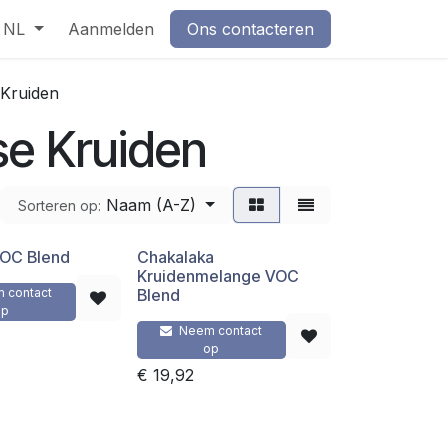
NL
Aanmelden
Ons contacteren
 Kruiden
se Kruiden
Naam (A-Z)
Sorteren op:
VOC Blend
Chakalaka
Kruidenmelange VOC
 contact
Blend
op
Neem contact
op
€
19,92