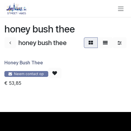
Overslaan naar inhoud
honey bush thee
honey bush thee
Honey Bush Thee
Neem contact op
€
53,85