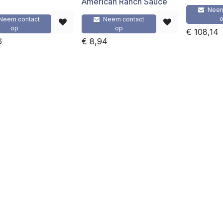
e
American Ranch Sauce
Neem
Neem contact
Neem contact
op
op
€
108,14
6
€
8,94