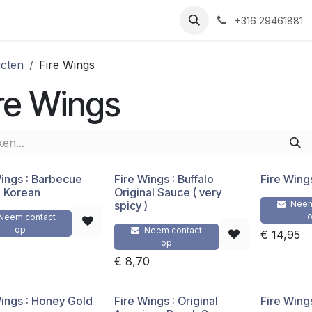
Nieuws
Recepten
Over ons
Contact
+316 29461881
cten
Fire Wings
re Wings
Wings : Barbecue
Fire Wings : Buffalo
Fire Wings
 Korean
Original Sauce ( very
spicy )
Neem
Neem contact
op
Neem contact
€
14,95
op
€
8,70
Wings : Honey Gold
Fire Wings : Original
Fire Wing