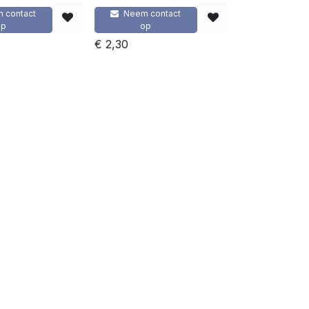
 contact
Neem contact
op
op
€
2,30