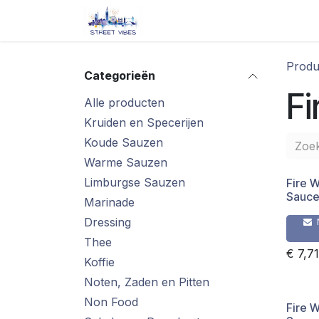
Overslaan naar inhoud
Startpagina
Shop
Blog/ 
Produ
Categorieën
Fi
Alle producten
Kruiden en Specerijen
Koude Sauzen
Warme Sauzen
Limburgse Sauzen
Fire 
Sauce
Marinade
Dressing
Thee
€
7,71
Koffie
Noten, Zaden en Pitten
Non Food
Fire 