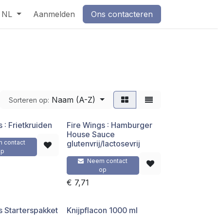
NL
Aanmelden
Ons contacteren
Naam (A-Z)
Sorteren op:
 : Frietkruiden
Fire Wings : Hamburger
House Sauce
 contact
glutenvrij/lactosevrij
op
Neem contact
op
€
7,71
s Starterspakket
Knijpflacon 1000 ml