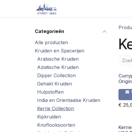
Overslaan naar inhoud
Startpagina
Shop
Blog/ 
Produ
Categorieën
Ke
Alle producten
Kruiden en Specerijen
Arabische Kruiden
Aziatische Kruiden
Dipper Collection
Curry
Origi
Gehakt Kruiden
Hulpstoffen
India en Orientaalse Kruiden
€
25,
Kerrie Collection
Kipkruiden
Knoflooksoorten
Kerrie