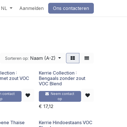
NL
Aanmelden
Ons contacteren
Naam (A-Z)
Sorteren op:
lection :
Kerrie Collection :
 met zout VOC
Bengaals zonder zout
VOC Blend
 contact
Neem contact
op
op
€
17,12
oene Thaise
Kerrie Hindoestaans VOC