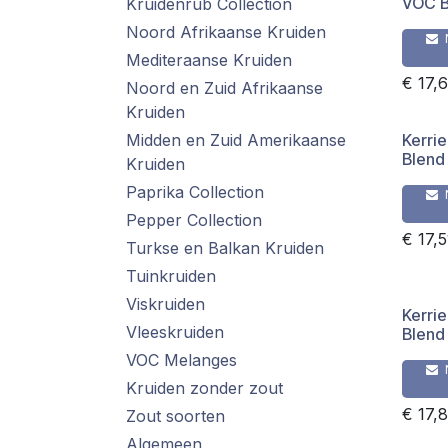
VOC B
Kruidenrub Collection
Noord Afrikaanse Kruiden
Mediteraanse Kruiden
€
17,
Noord en Zuid Afrikaanse
Kruiden
Midden en Zuid Amerikaanse
Kerri
Blend
Kruiden
Paprika Collection
Pepper Collection
€
17,5
Turkse en Balkan Kruiden
Tuinkruiden
Viskruiden
Kerri
Vleeskruiden
Blend
VOC Melanges
Kruiden zonder zout
€
17,
Zout soorten
Algemeen