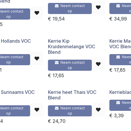
lend
Neem contact
Neem
op
Neem contact
op
€
19,54
€
34,99
65
e Hollands VOC
Kerrie Kip
Kerrie Ma
Kruidenmelange VOC
VOC Blen
Blend
Neem contact
Neem
op
Neem contact
op
1
€
17,85
€
17,65
e Surinaams VOC
Kerrie heet Thais VOC
Kerriebla
Blend
Neem
Neem contact
Neem contact
op
op
€
3,39
84
€
24,70