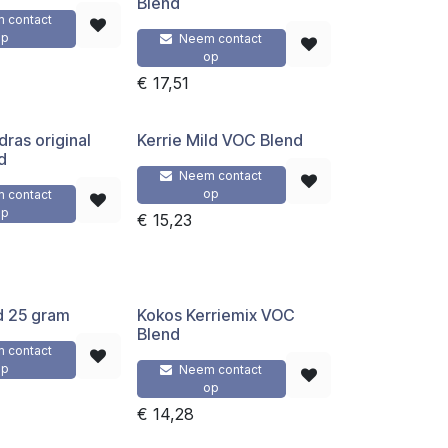
Blend
 contact
op
Neem contact
op
€
17,51
dras original
Kerrie Mild VOC Blend
d
Neem contact
op
 contact
op
€
15,23
d 25 gram
Kokos Kerriemix VOC
Blend
 contact
op
Neem contact
op
€
14,28