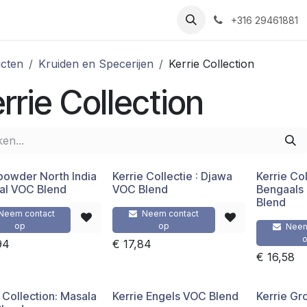
Nieuws
Recepten
Over ons
Contact
+316 29461881
cten
Kruiden en Specerijen
Kerrie Collection
rrie Collection
powder North India
Kerrie Collectie : Djawa
Kerrie Col
nal VOC Blend
VOC Blend
Bengaals
Blend
Neem contact
Neem contact
op
op
Neem
94
€
17,84
€
16,58
 Collection: Masala
Kerrie Engels VOC Blend
Kerrie Gr