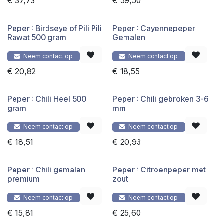
€
37,73
€
59,50
Peper : Birdseye of Pili Pili
Peper : Cayennepeper
Rawat 500 gram
Gemalen
Neem contact op
Neem contact op
€
20,82
€
18,55
Peper : Chili Heel 500
Peper : Chili gebroken 3-6
gram
mm
Neem contact op
Neem contact op
€
18,51
€
20,93
Peper : Chili gemalen
Peper : Citroenpeper met
premium
zout
Neem contact op
Neem contact op
€
15,81
€
25,60