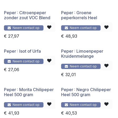
Peper : Citroenpeper
Peper : Groene
zonder zout VOC Blend
peperkorrels Heel
Neem contact op
Neem contact op
€
27,97
€
48,93
Peper : Isot of Urfa
Peper : Limoenpeper
Kruidenmelange
Neem contact op
Neem contact op
€
27,06
€
32,01
Peper : Morita Chilipeper
Peper : Negro Chilipeper
Heel 500 gram
Heel 500 gram
Neem contact op
Neem contact op
€
41,93
€
40,53