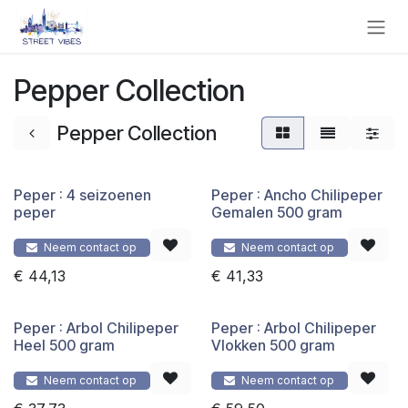
Overslaan naar inhoud
Pepper Collection
Pepper Collection
Peper : 4 seizoenen
Peper : Ancho Chilipeper
peper
Gemalen 500 gram
Neem contact op
Neem contact op
€
44,13
€
41,33
Peper : Arbol Chilipeper
Peper : Arbol Chilipeper
Heel 500 gram
Vlokken 500 gram
Neem contact op
Neem contact op