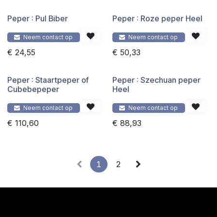
Peper : Pul Biber
Peper : Roze peper Heel
Neem contact op
Neem contact op
€
24,55
€
50,33
Peper : Staartpeper of
Peper : Szechuan peper
Cubebepeper
Heel
Neem contact op
Neem contact op
€
110,60
€
88,93
1
2